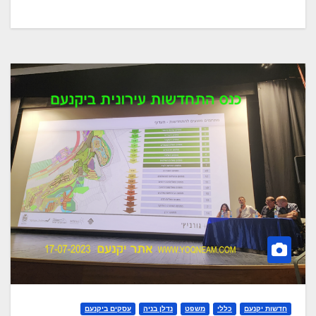
חדשות יקנעם
כללי
משפט
נדלן בניה
עסקים ביקנעם