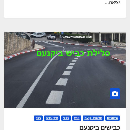
יציאה…
אינטרנט
חדשות יקנעם
טבע
כללי
נדלן בניה
רכב
כבישים ביקנעם