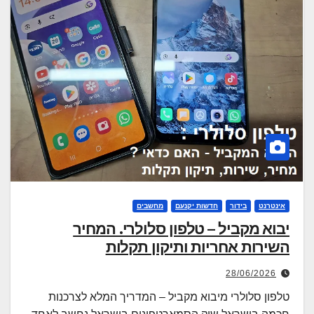
font_download
סמן קישורים
לאפס את כל האפשרויות
cached
אינטרנט
בידור
חדשות יקנעם
מחשבים
יבוא מקביל – טלפון סלולרי. המחיר
השירות אחריות ותיקון תקלות
28/06/2026
טלפון סלולרי מיבוא מקביל – המדריך המלא לצרכנות