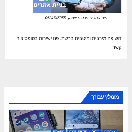
בניית אתרים פרסום ושיווק 0524748988
חשיפה מירבית ומיטבית ברשת. פנו ישירות בטופס צור
קשר.
מומלץ עבורך
אינטרנט
בידור
חדשות יקנעם
מחשבים