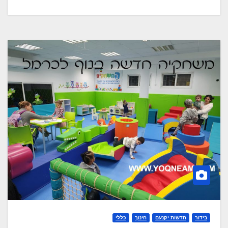
בידור
חדשות יקנעם
חינוך
כללי