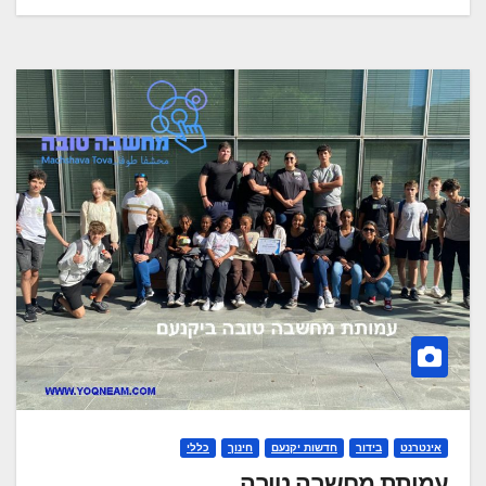
אינטרנט
בידור
חדשות יקנעם
חינוך
כללי
עמותת מחשבה טובה