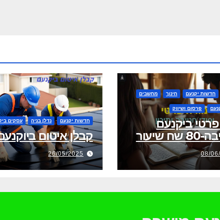
חדשות יקנעם
חינוך
מחשבים
נעם
פרסום ושיווק
פרטי ביקנעם
חדשות יקנעם
נדלן בניה
עסקים ביק
שח שיעור
קבלן איטום ביוקנעם
26/05/2025
08/06