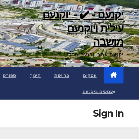
Ski
יקנעם - ✔️ - יוקנעם
t
conten
עילית ויוקנעם
מושבה
יקנעם אתר יוקנעם החדש
עסקים
בריאות
חינוך
ספורט
עסקים ביקנעם
Sign In