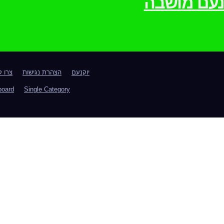
וקנעם מושבה
יוקנעם
הצהרת נגישות
צרו 
board
Single Category