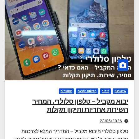
font_download
סמן קישורים
לאפס את כל האפשרויות
cached
אינטרנט
בידור
חדשות יקנעם
מחשבים
יבוא מקביל – טלפון סלולרי. המחיר
השירות אחריות ותיקון תקלות
28/06/2026
טלפון סלולרי מיבוא מקביל – המדריך המלא לצרכנות