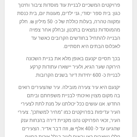
פרויקטים המשכיים לבניית עוד מוסדות ציבור וחינוך
כגון: בית ספר יסודי, גני ילדים, מעונות יום, בית כנסת
ומקווה טהרה, בעלות כוללת של כ- 50 מיליון ₪. חלק
מהמוסדות נמצאים בתכנון, ובחלק אחר צפויה
הבנייה להתחיל בחודשים הקרובים כאשר עד
לאכלוס הבתים היא תסתיים.
בכך תסיים יקנעם באופן מלא את בניית השכונה
הירוקה שער הגיא, ולעיר יישארו עתודות קרקע
לבניית כ- 600 יחידות דיור בשנים הקרובות.
יקנעם היא עיר צעירה מובילה. עיר שהצעירים רואים
בה מקום מצוין ואיכותי לבניית משפחתם וביתם
החדש. אנו עושים ככל יכולתנו על מנת לתת לצעירי
העיר עדיפות בפרויקטים כמו "מחיר למשתכן". צעירי
העיר, זכאי הפרויקט נהנו מקניית דירה בהנחות ענק
שהגיעו עד ל- 400 אלף ₪, וזה דבר אדיר. הצעירים
הללו נשארים כאן ובאים לעיר בגלל איכות החיים