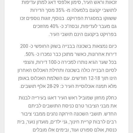
זכאות וראש העיר, סימון אלפסי דאג למתן עדיפות
לתושבי יקנעם בלמעלה מ- 35% מסך הדירות
ששווקו במסגרת הפרויקט. בנוסף, זוגות נוספים זכו
גם מעבר לעדיפות, ובסה"כ כ- 40% מהזוכים
בפרויקט ביקנעם הינם תושבי העיר.
כיום נמצאות בשכונה בבנייה בשוק החופשי כ- 200
דירות אחרונות, כאשר מתוכן כבר נמכרו כ- 50%.
בכל שער הגיא נותרו למכירה כ-100 דירות, והצפי
לסיום הבנייה כולה בשכונה ותחילת האכלוס האחרון
הינו תוך 12-18 חודשים. עם השלמת האכלוס באופן
מלא תמנה אוכלוסיית העיר כ: 28-29 אלף תושבים.
כחלק מחזון שמוביל ראש העיר דאגו בעירייה לבנות
את מבני הציבור טרם כניסת התושבים לביתם
החדש. תושבי השכונה הירוקה נהנים ממבני ציבור
רבים לרבות קריית חינוך, גני ילדים, מועדון נוער, בית
כנסת, אולם ספורט ועוד, ובימים אלו מובלים