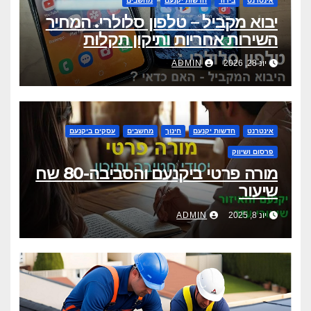
אינטרנט
בידור
חדשות יקנעם
מחשבים
יבוא מקביל – טלפון סלולרי. המחיר
השירות אחריות ותיקון תקלות
יונ 28, 2026
ADMIN
אינטרנט
חדשות יקנעם
חינוך
מחשבים
עסקים ביקנעם
פרסום ושיווק
מורה פרטי ביקנעם והסביבה-80 שח
שיעור
יונ 8, 2025
ADMIN