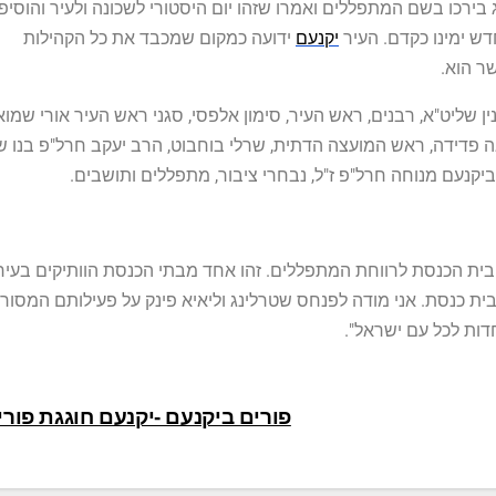
בירכו בשם המתפללים ואמרו שזהו יום היסטורי לשכונה ולעיר והוסיפו
ש ימינו כקדם. העיר
יקנעם
ידועה כמקום שמכבד את כל הקהילות
ר הוא.
 שליט"א, רבנים, ראש העיר, סימון אלפסי, סגני ראש העיר אורי שמוא
אה פדידה, ראש המועצה הדתית, שרלי בוחבוט, הרב יעקב חרל"פ בנו ש
נעם מנוחה חרל"פ ז"ל, נבחרי ציבור, מתפללים ותושבים.
פוץ בית הכנסת לרווחת המתפללים. זהו אחד מבתי הכנסת הוותיקים בעיר
 בית כנסת. אני מודה לפנחס שטרלינג וליאיא פינק על פעילותם המסור
דות לכל עם ישראל".
פורים ביקנעם -יקנעם חוגגת פור