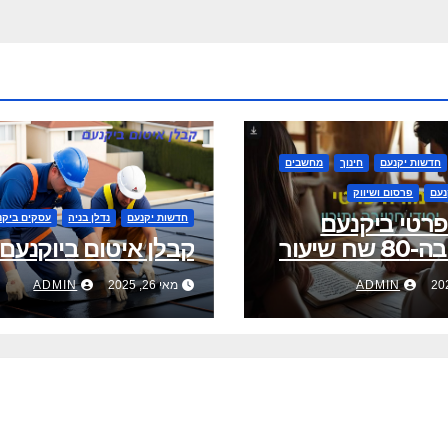
חדשות יקנעם
חינוך
מחשבים
נעם
פרסום ושיווק
פרטי ביקנעם
חדשות יקנעם
נדלן בניה
עסקים ביקנ
ח שיעור
קבלן איטום ביוקנעם
ADMIN
מאי 26, 2025
ADMIN