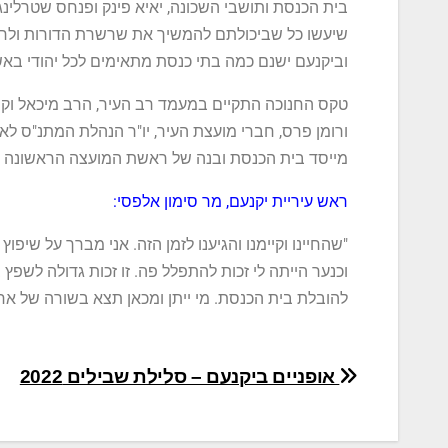
בית הכנסת ותושבי השכונה, יאיא פינק ופנחס שטרלינג 
שיעשו כל שביכולתם להמשיך את שרשרת הדורות ולחד
וביקנעם ישנם כמה בתי כנסת מתאימים לכל יהודי באש
טקס החנוכה התקיים במעמד רב העיר, הרב מיכאל וקנין
ורומן פרס, חברי מועצת העיר, יו"ר הנהלת המתנ"ס ל
מייסד בית הכנסת ובנה של ראשת המועצה הראשונה ביק
ראש עיריית יקנעם, מר סימון אלפסי:
"שהחיינו וקיימנו והגיענו לזמן הזה. אני מברך על שי
וכנער הייתה לי זכות להתפלל פה. זו זכות גדולה לשפץ
להובלת בית הכנסת. מי ייתן ומכאן תצא בשורה של אח
אופניים ביקנעם – סלילת שבילים 2022