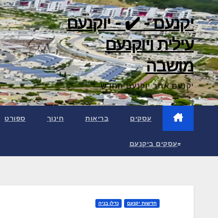
יקנעם - ✔️ - יוקנעם
עילית ויוקנעם
מושבה
יקנעם אתר יוקנעם החדש
עסקים
בריאות
חינוך
ספורט
עסקים ביקנעם
חדשות יקנעם
נדלן בניה