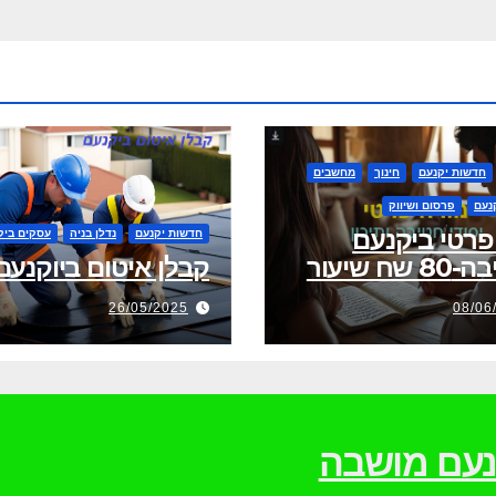
חדשות יקנעם
חינוך
מחשבים
נעם
פרסום ושיווק
פרטי ביקנעם
חדשות יקנעם
נדלן בניה
עסקים ביק
שח שיעור
קבלן איטום ביוקנעם
26/05/2025
08/06
וקנעם מושבה