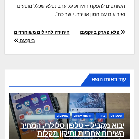
השותפים להפקת האירוע על ערב נפלא שכלל מופעים
ואירועים עם המון אווירה. יישר כח".
ניווט
פלא פארק ביוקנעם
היחידה לחיילים משוחררים
ביקנעם
עוד באותו נושא
אינטרנט
בידור
חדשות יקנעם
מחשבים
יבוא מקביל – טלפון סלולרי. המחיר
השירות אחריות ותיקון תקלות