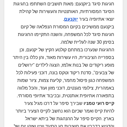
חגיגות סיגד ביוקנעם: מאות תושבים השתתפו בחגיגות
הסיגד המסורתיות, האותנטיות והעשירות של קהילת
יוצאי אתיופיה בעיר
יוקנעם
.
ביקנעם ממשיכים בקיום המסורת הנפלאה של קיום
חגיגות סיגד לכל המשפחה, והשנה התקיימו החגיגות
בסימן 30 שנה לעליית שלמה.
החגיגות שנערכו במתחם קולנוע הקיץ של יקנעם, וכן
בספרייה הציבורית, היו עשירות מאוד, והן כללו בין היתר
מופע ריקודים של בנות אלמז, הצגה לילדים "ירושלים
של צבעים", סדנת ריקוד וטקס בונה, דוכני פעילות לכל
המשפחה כגון פיסול מחמר, קליעת צמות, ציור שמות
באמהרית, צילומי מגנטים, דוכני מזון ועוד, והכל מלווה
בתפאורה אתיופית אותנטית, ובכיבוד אתיופי מסורתי.
קייס רועי טמניו
שבירך סיפר על דרכו מגיל צעיר
להיות קייס ואמר שכיום הוא נחשב לקייס הצעיר ביותר
בארץ. הקייס סיפר על ההנהגות של ביתא ישראל
והדגיש בדבריו את חשיבות חג הסיגד וציין שזהו יום של