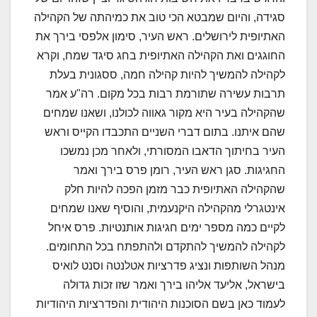
סגידה, והיום שמבטא הכי טוב את כמיהתה של הקהילה
האתיופית לירושלים. ראש העיר, סימון אלפסי בירך את
החוגגים ואת הקהילה האתיופית בחג סיגד שמח, וקרא
לקהילה להמשיך להיות קהילה חמה, ססגונית בעלת
תרבות עשירה שתורמת רבות בכל מקום. רה"ע אמר
שהקהילה בעיר היא מקור גאווה לכולנו, ושאנו שמחים
שהם איתנו. בתום דברי השניים התכבדו הקייס וראש
העיר בחיתוך הדאבו המסורתי, ולאחר מכן נמשכו
החגיגות. סגן ראש העיר, רומן פרס בירך ואמר
שהקהילה האתיופית כבר מזמן הפכה להיות חלק
אינטגרלי מהקהילה היקנעמית, והוסיף שאנו שמחים
לקיים כמה מספר ימים חגיגות אותנטיות. פרס איחל
לקהילה להמשיך להתקדם ולהתפתח בכל התחומים.
מנהל השותפות ונציג פדרציות אטלנטה וסנט לואיס
בישראל, אליעד אליהו בירך ואמר שזו זכות גדולה
לעמוד כאן בשם הסוכנות היהודית והפדרציות היהודיות