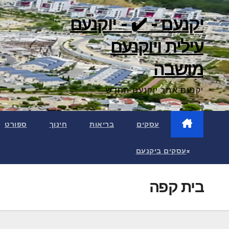
Ski
יקנעם - ✔️ - יוקנעם
t
conten
עילית ויוקנעם
מושבה
יקנעם אתר יוקנעם החדש
עסקים
בריאות
חינוך
ספורט
עסקים ביקנעם
בית קפה