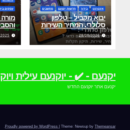
אינטרנט
בידור
חדשות יקנעם
מחשבים
עסקים ביק
יבוא מקביל – טלפון
מורה 
סלולרי. המחיר השירות
והסביבה-80 
אחריות ותיקון תקלות
/2025
28/06/2026
יקנעם - ✔️ - יוקנעם עילית וי
יקנעם אתר יוקנעם החדש
.
Proudly powered by WordPress
|
Theme: Newsup by
Themeansar