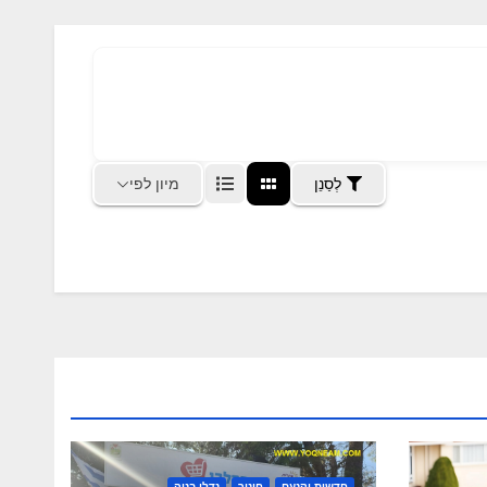
מיון לפי
לְסַנֵן
חדשות יקנעם
חינוך
נדלן בניה