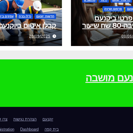
נעם
פרסום ושיווק
פרטי ביקנעם
חדשות יקנעם
נדלן בניה
עסקים ביק
שח שיעור
קבלן איטום ביוקנעם
26/05/2025
08/06
וקנעם מושבה
יוקנעם
הצהרת נגישות
צרו 
בית קפה
Dashboard
istration