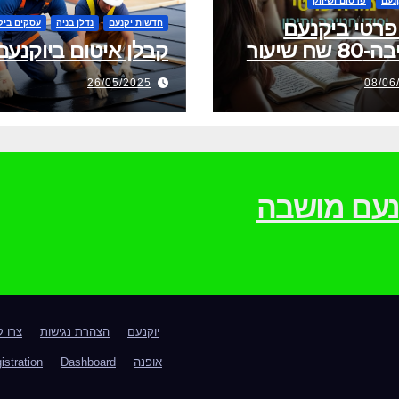
נעם
פרסום ושיווק
פרטי ביקנעם
חדשות יקנעם
נדלן בניה
עסקים ביק
שח שיעור
קבלן איטום ביוקנעם
26/05/2025
08/06
וקנעם מושבה
יוקנעם
הצהרת נגישות
צרו 
אופנה
Dashboard
istration