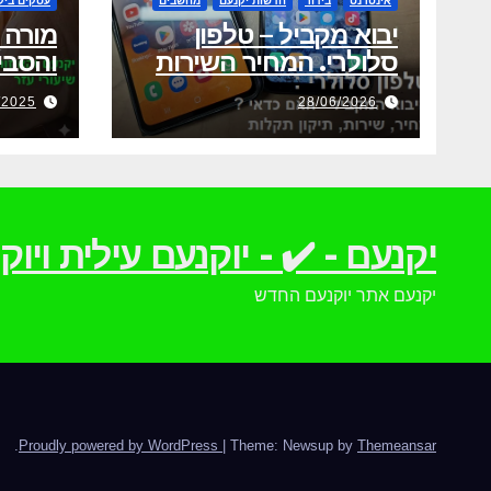
אינטרנט
בידור
חדשות יקנעם
מחשבים
עסקים ביק
יבוא מקביל – טלפון
מורה 
סלולרי. המחיר השירות
והסביבה-80 
אחריות ותיקון תקלות
/2025
28/06/2026
יקנעם - ✔️ - יוקנעם עילית וי
יקנעם אתר יוקנעם החדש
.
Proudly powered by WordPress
|
Theme: Newsup by
Themeansar