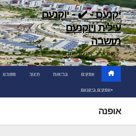
Ski
יקנעם - ✔️ - יוקנעם
t
conten
עילית ויוקנעם
מושבה
יקנעם אתר יוקנעם החדש
עסקים
בריאות
חינוך
ספורט
עסקים ביקנעם
אופנה