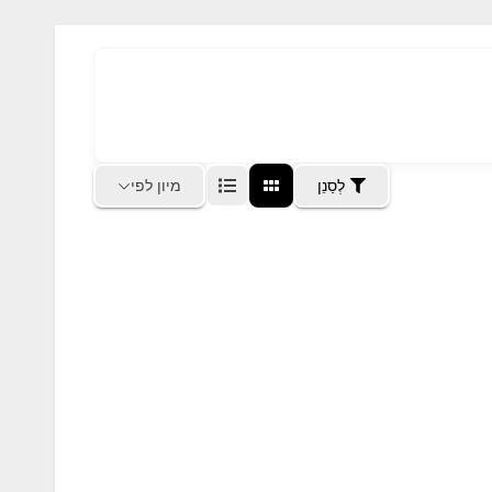
מיון לפי
לְסַנֵן