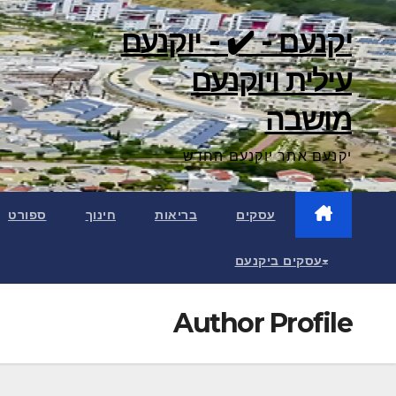
Ski
יקנעם - ✔️ - יוקנעם
t
conten
עילית ויוקנעם
מושבה
יקנעם אתר יוקנעם החדש
עסקים
בריאות
חינוך
ספורט
עסקים ביקנעם
Author Profile