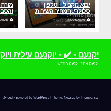
יבוא מקביל – טלפון
מורה 
סלולרי. המחיר השירות
והסביבה-80 
אחריות ותיקון תקלות
/2025
28/06/2026
יקנעם - ✔️ - יוקנעם עילית וי
יקנעם אתר יוקנעם החדש
.
Proudly powered by WordPress
|
Theme: Newsup by
Themeansar