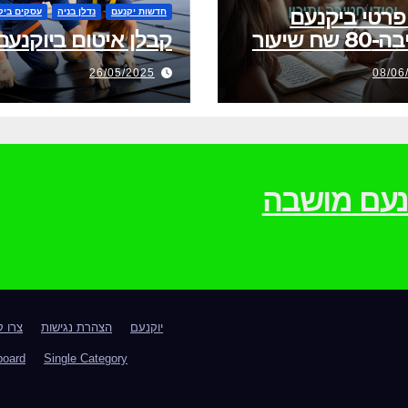
פרטי ביקנעם
חדשות יקנעם
נדלן בניה
עסקים ביק
שח שיעור
קבלן איטום ביוקנעם
26/05/2025
08/06
וקנעם מושבה
יוקנעם
הצהרת נגישות
צרו 
board
Single Category