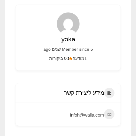
font_download
סמן קישורים
לאפס את כל האפשרויות
cached
yoka
Member since 5 שנים ago
0
1
מודעה
0 ביקורות
מידע ליצירת קשר
infoh@walla.com