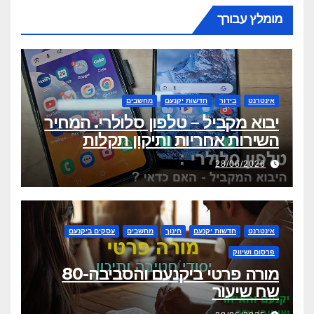
מומלץ עבורך
אינטרנט
בידור
חדשות יקנעם
מחשבים
יבוא מקביל – טלפון סלולרי. המחיר
השירות אחריות ותיקון תקלות
28/06/2026
אינטרנט
חדשות יקנעם
חינוך
מחשבים
עסקים ביקנעם
פרסום ושיווק
מורה פרטי ביקנעם והסביבה-80
שח שיעור