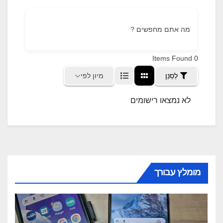
font_download
סמן קישורים
לאפס את כל האפשרויות
cached
מה אתם מחפשים ?
Items Found
0
מיון לפי
לְסַנֵן
לא נמצאו רישומים
מומלץ עבורך